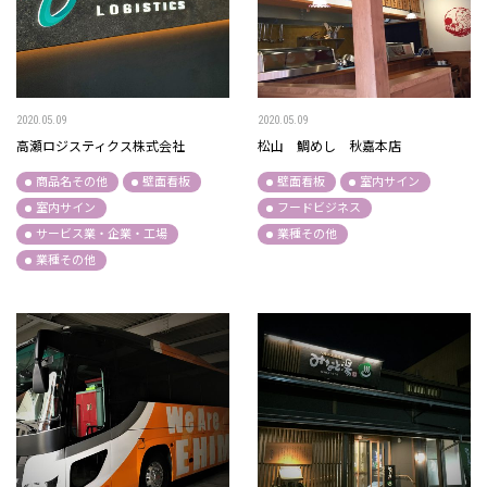
2020.05.09
2020.05.09
高瀬ロジスティクス株式会社
松山 鯛めし 秋嘉本店
商品名その他
壁面看板
壁面看板
室内サイン
室内サイン
フードビジネス
サービス業・企業・工場
業種その他
業種その他