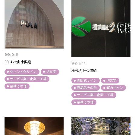
2026.06.29
POLA 松山小栗店
2025.07.14
株式会社久保組
ウィンドウサイン
切文字
サービス業・企業・工場
内照式サイン
切文字
業種その他
商品名その他
室内サイン
サービス業・企業・工場
業種その他