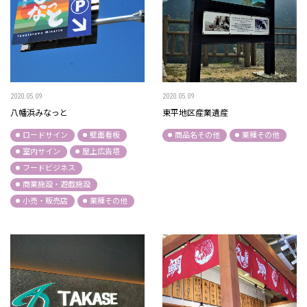
2020.05.09
2020.05.09
八幡浜みなっと
東平地区産業遺産
ロードサイン
壁面看板
商品名その他
業種その他
室内サイン
屋上広告塔
フードビジネス
商業施設・遊戯施設
小売・販売店
業種その他