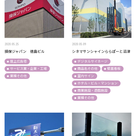
2020.05.25
2020.05.09
損保ジャパン 徳島ビル
シネマサンシャインららぽーと沼津
屋上広告塔
デジタルサイネージ
サービス業・企業・工場
商品名その他
壁面看板
業種その他
室内サイン
ホテル・ビル・マンション
商業施設・遊戯施設
業種その他