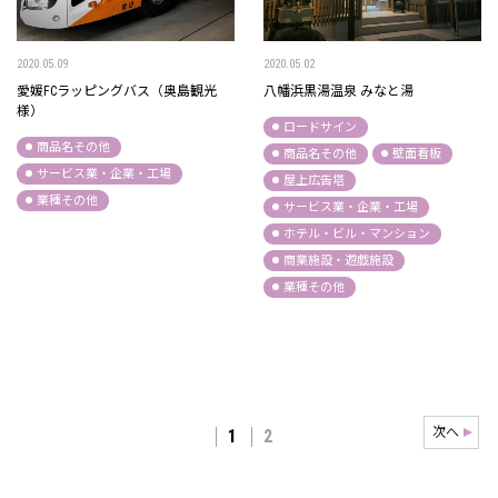
2020.05.09
2020.05.02
愛媛FCラッピングバス（奥島観光
八幡浜黒湯温泉 みなと湯
様）
ロードサイン
商品名その他
商品名その他
壁面看板
サービス業・企業・工場
屋上広告塔
業種その他
サービス業・企業・工場
ホテル・ビル・マンション
商業施設・遊戯施設
業種その他
次へ
1
2