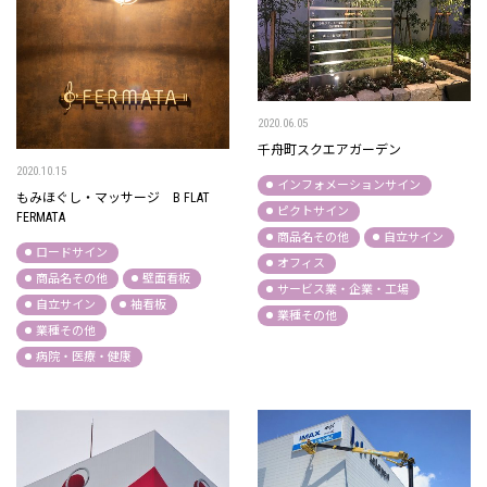
2020.06.05
千舟町スクエアガーデン
2020.10.15
インフォメーションサイン
もみほぐし・マッサージ B FLAT
ピクトサイン
FERMATA
商品名その他
自立サイン
ロードサイン
オフィス
商品名その他
壁面看板
サービス業・企業・工場
自立サイン
袖看板
業種その他
業種その他
病院・医療・健康